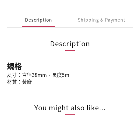
Description
Shipping & Payment
Description
規格
尺寸：直徑38mm、長度5m
材質：黃麻
You might also like...