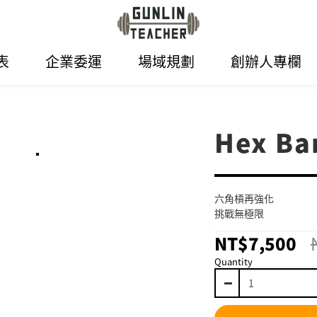
表
企業委運
場域規劃
創辦人專欄
Hex Ba
六角槓再強化
挑戰無極限
NT$7,500
Quantity