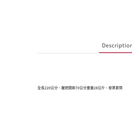
Descriptio
全長220公分、握把間距70公分重量28公斤、發黑套筒