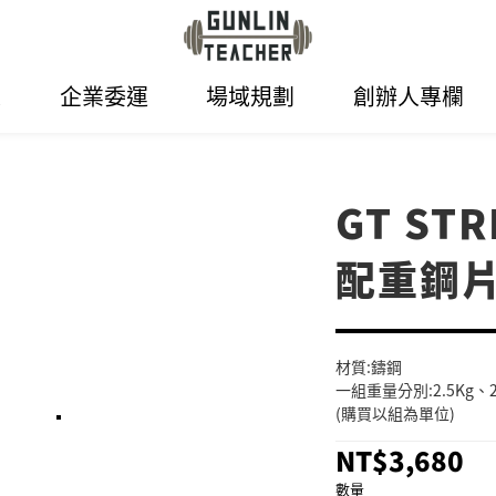
表
企業委運
場域規劃
創辦人專欄
GT ST
配重鋼
材質:鑄鋼
一組重量分別:2.5Kg、2K
(購買以組為單位)
NT$3,680
數量