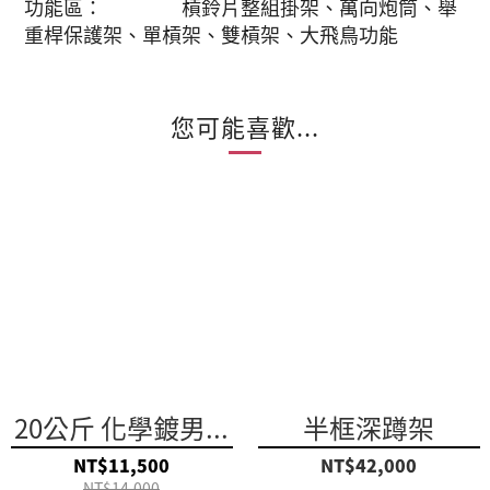
功能區： 槓鈴片整組掛架、萬向炮筒、舉
重桿保護架、單槓架、雙槓架、大飛鳥功能
您可能喜歡...
20公斤 化學鍍男...
半框深蹲架
NT$11,500
NT$42,000
NT$14,000