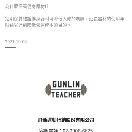
教練和健身房業主等，提供全方位的運動科學領域服務。
為什麼保養健身器材!?
定期保養維護健身器材可降低大修的風險，延長器材的使用年
限藉以達到降低營運成本的目的。
購入設備時，可請製造商提供標準的保養流程並對健身設備進
2021-10-04
行定期維護。
缺乏保養維護可能會導致零組件過度磨損並可能造成設備損化
或是使用者的安全意外風險。
正確維護的設備可以降低與意外維修的相關成本，提高使用流
暢度並延長設備的預期壽命。
一、建立器材維護清單和清潔時間表
器材維護清單和清潔時間表將達到保持健身房清潔並維持使
飛活運動行銷股份有限公司
用者滿
客服電話：02-2906-6625