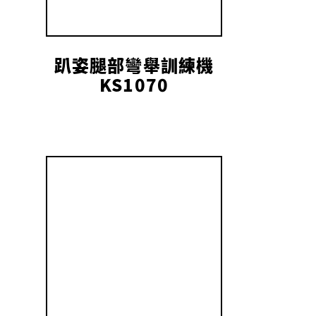
趴姿腿部彎舉訓練機
KS1070