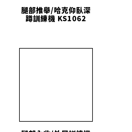
腿部推舉/哈克仰臥深
蹲訓練機 KS1062