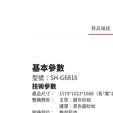
商品描述
基本參數
型號：SH-G6816
技術參數
產品尺寸： 1579*1023*1688（長*寬
整機顏色： 主架：銀灰砂紋
護罩：黑色銀砂紋
鍛鍊部位： 腹部肌肉