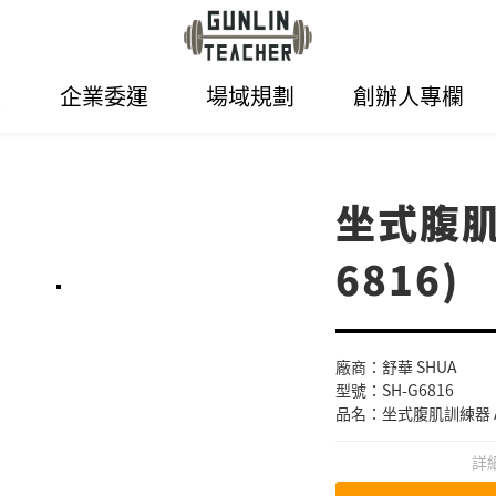
表
企業委運
場域規劃
創辦人專欄
坐式腹肌
6816)
廠商：舒華 SHUA
型號：SH-G6816
品名：坐式腹肌訓練器 Ab
詳